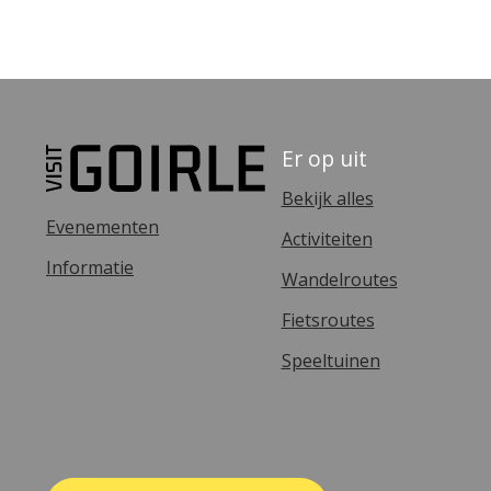
Er op uit
Bekijk alles
Evenementen
Activiteiten
Informatie
Wandelroutes
Fietsroutes
Speeltuinen