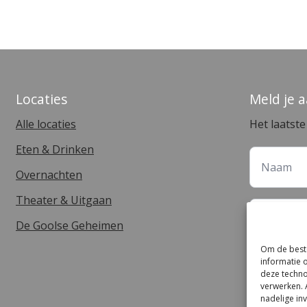
Locaties
Meld je 
Alle locaties
Het laatst
Eten & Drinken
Overnachten
Theater & Uitgaan
De Goolse Geheimen
Om de beste
informatie 
deze techno
verwerken. 
nadelige in