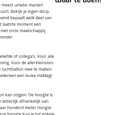
e meest unieke manier!
uurt. Bekijk je eigen dorp,
 wind bepaalt welk deel van
het laatste moment een
n met onze maatschappij
 minder
liefde of collega’s. Voor alle
ving. Voor de allerkleinsten
e luchtballon mee te maken
 iedereen een leuke middag!
on kan stijgen. De hoogte is
n letterlijk afhankelijk van
paar honderd meter hoogte
eze hoogte kun je tot enkele