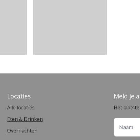
Locaties
Meld je 
Alle locaties
Het laatst
Eten & Drinken
Overnachten