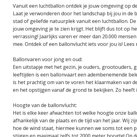
Vanuit een luchtballon ontdek je jouw omgeving op d
Laat je verwonderen door het landschap bij jou in de b
stad of geliefde natuurplek vanuit een luchtballon. De
jouw omgeving je te zien krijgt. Het blijft dus tot op 
verrassing! Jaarlijks varen er meer dan 20.000 mense
mee. Ontdek of een ballonvlucht iets voor jou is! Lees
Ballonvaren voor jong en oud:
Een uitstapje met het gezin, je ouders, grootouders, ge
leeftijden is een ballonvaart een adembenemende bele
is het prachtig om van te voren het klaarmaken van d
en het opstijgen vanaf de grond te bekijken. Zo heeft
Hoogte van de ballonvlucht:
Het is elke keer afwachten tot welke hoogte onze ball
afhankelijk van de plaats en de tijd van het jaar. Wij zij
hoe de wind staat, hiermee kunnen we soms tot een 
stijgen en maximaal zelfs tot 2000 meter hoogte! Op d