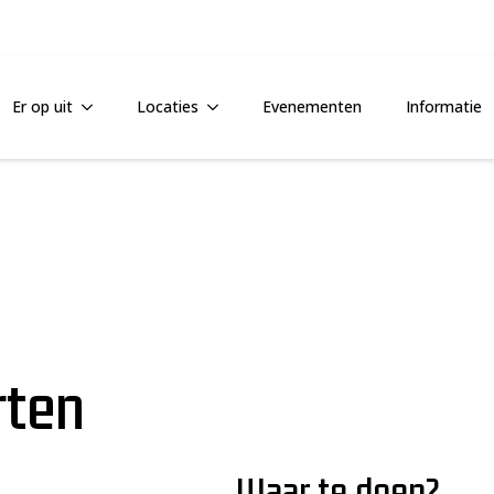
Er op uit
Locaties
Evenementen
Informatie
rten
Waar te doen?