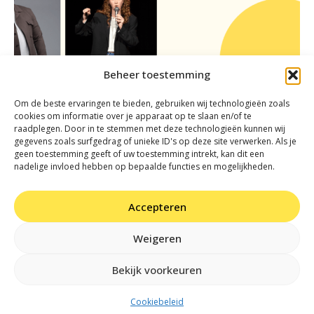
Beheer toestemming
Om de beste ervaringen te bieden, gebruiken wij technologieën zoals
cookies om informatie over je apparaat op te slaan en/of te
Zomeravond@JanvanBesouw | Comedy-
raadplegen. Door in te stemmen met deze technologieën kunnen wij
avond: Rachid Larouz, Ruth Elings & Jules
gegevens zoals surfgedrag of unieke ID's op deze site verwerken. Als je
Keeris
geen toestemming geeft of uw toestemming intrekt, kan dit een
nadelige invloed hebben op bepaalde functies en mogelijkheden.
Accepteren
Weigeren
Bekijk voorkeuren
Cookiebeleid