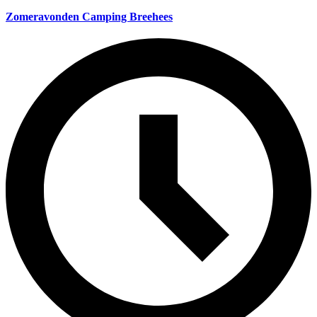
Zomeravonden Camping Breehees