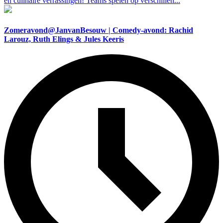
en culinaire verrassingen! Teams spelen op verschillen...
Zomeravond@JanvanBesouw | Comedy-avond: Rachid
Larouz, Ruth Elings & Jules Keeris