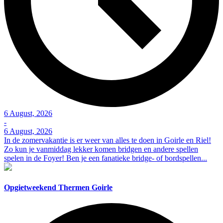
6 August, 2026
-
6 August, 2026
In de zomervakantie is er weer van alles te doen in Goirle en Riel!
Zo kun je vanmiddag lekker komen bridgen en andere spellen
spelen in de Foyer! Ben je een fanatieke bridge- of bordspellen...
Opgietweekend Thermen Goirle