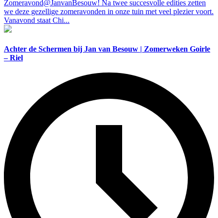
Zomeravond@JanvanBesouw! Na twee succesvolle edities zetten
we deze gezellige zomeravonden in onze tuin met veel plezier voort.
Vanavond staat Chi...
Achter de Schermen bij Jan van Besouw | Zomerweken Goirle
– Riel