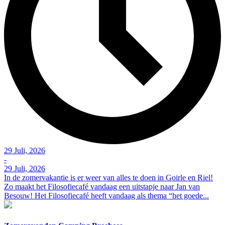
29 Juli, 2026
-
29 Juli, 2026
In de zomervakantie is er weer van alles te doen in Goirle en Riel!
Zo maakt het Filosofiecafé vandaag een uitstapje naar Jan van
Besouw! Het Filosofiecafé heeft vandaag als thema “het goede...