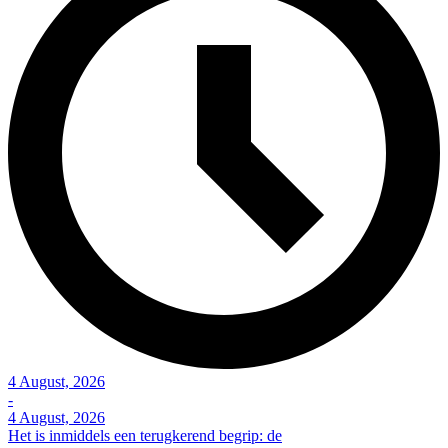
4 August, 2026
-
4 August, 2026
Het is inmiddels een terugkerend begrip: de