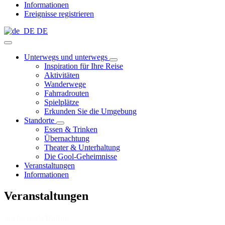
Informationen
Ereignisse registrieren
DE
Unterwegs und unterwegs
Inspiration für Ihre Reise
Aktivitäten
Wanderwege
Fahrradrouten
Spielplätze
Erkunden Sie die Umgebung
Standorte
Essen & Trinken
Übernachtung
Theater & Unterhaltung
Die Gool-Geheimnisse
Veranstaltungen
Informationen
Veranstaltungen
Suche nach Datum