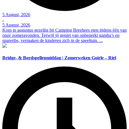
5 August, 2026
-
5 August, 2026
Kom in augustus gezellig bij Camping Breehees eten tijdens één van
onze zomeravonden. Terwijl jij geniet van onbeperkt gamba’s en
spareribs, vermaken de kinderen zich in de speeltuin. ...
Bridge- & Bordspellenmiddag | Zomerweken Goirle – Riel