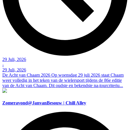
29 Juli, 2026
-
29 Juli, 2026
De Acht van Chaam 2026 Op woensdag 29 juli 2026 staat Chaam
weer volledig in het teken van de wielersport tijdens de 86e editie
van de Acht van Chaam. Dit oudste en bekendste na-tourcriteriu...
Zomeravond@JanvanBesouw | Chill Alley