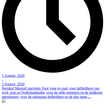
5 August, 2026
-
5 August, 2026
Reeshof MuzenConcerten Voor jong en oud, voor liefhebbers van
rock, pop en Nederlandstalig, voor de stille genieters en de luidkeels
meezingers, voor de polonaise liefhebbers en de doe maar ...