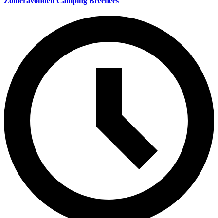
Zomeravonden Camping Breehees