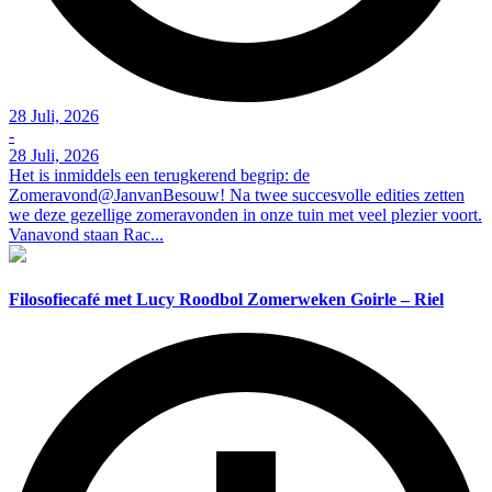
28 Juli, 2026
-
28 Juli, 2026
Het is inmiddels een terugkerend begrip: de
Zomeravond@JanvanBesouw! Na twee succesvolle edities zetten
we deze gezellige zomeravonden in onze tuin met veel plezier voort.
Vanavond staan Rac...
Filosofiecafé met Lucy Roodbol Zomerweken Goirle – Riel