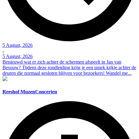
5 August, 2026
-
5 August, 2026
Benieuwd wat er zich achter de schermen afspeelt in Jan van
Besouw? Tijdens deze rondleiding krijg je een uniek kijkje achter de
deuren die normaal gesloten blijven voor bezoekers! Wandel me...
Reeshof MuzenConcerten