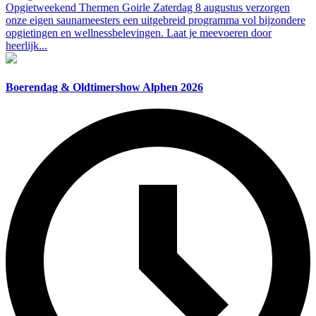
Opgietweekend Thermen Goirle Zaterdag 8 augustus verzorgen
onze eigen saunameesters een uitgebreid programma vol bijzondere
opgietingen en wellnessbelevingen. Laat je meevoeren door
heerlijk...
Boerendag & Oldtimershow Alphen 2026