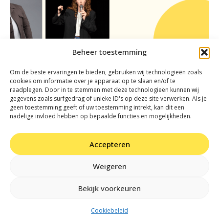
Beheer toestemming
Om de beste ervaringen te bieden, gebruiken wij technologieën zoals
cookies om informatie over je apparaat op te slaan en/of te
Zomeravond@JanvanBesouw | Comedy-
raadplegen. Door in te stemmen met deze technologieën kunnen wij
avond: Rachid Larouz, Ruth Elings & Jules
gegevens zoals surfgedrag of unieke ID's op deze site verwerken. Als je
Keeris
geen toestemming geeft of uw toestemming intrekt, kan dit een
nadelige invloed hebben op bepaalde functies en mogelijkheden.
Accepteren
Weigeren
Bekijk voorkeuren
Cookiebeleid