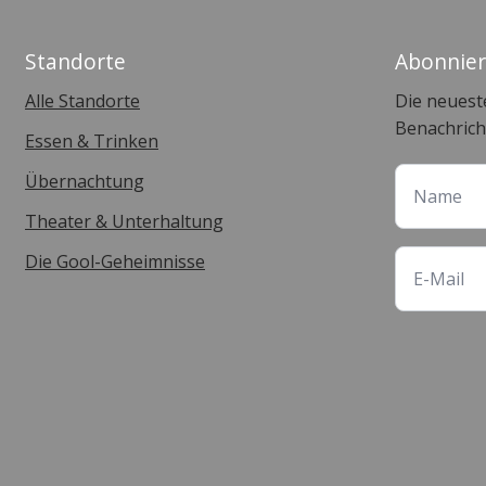
Standorte
Abonnier
Alle Standorte
Die neuest
Benachrich
Essen & Trinken
Übernachtung
Theater & Unterhaltung
Die Gool-Geheimnisse